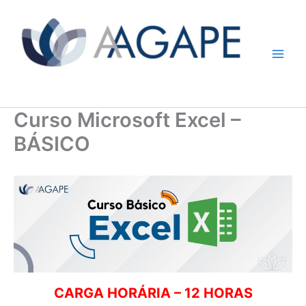
Ir
M
para
a
o
conteúdo
i
AAGAPE | Santa Marcelina
n
Curso Microsoft Excel –
M
BÁSICO
e
n
u
CARGA HORÁRIA – 12 HORAS