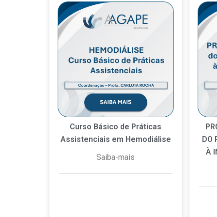
Curso Básico de Práticas
PR
Assistenciais em Hemodiálise
DO 
À 
Saiba-mais
8 de julho de 2026
Nenhum
6 d
comentário