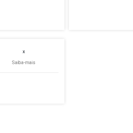
2 de dezembro de 2025
10 de dezembro de 20
Nenhum comentário
Nenhum comentário
x
Saiba-mais
 janeiro de 2020
Nenhum
comentário