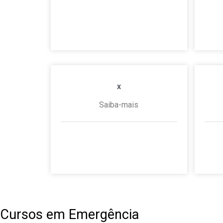
1
15 de dezembro de 2025
Nenhum comentário
x
Saiba-mais
1 de janeiro de 2020
Nenhum
1 de
comentário
Cursos em Emergência