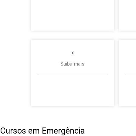
1
15 de dezembro de 2025
Nenhum comentário
x
Saiba-mais
1 de janeiro de 2020
Nenhum
1 de
comentário
Cursos em Emergência