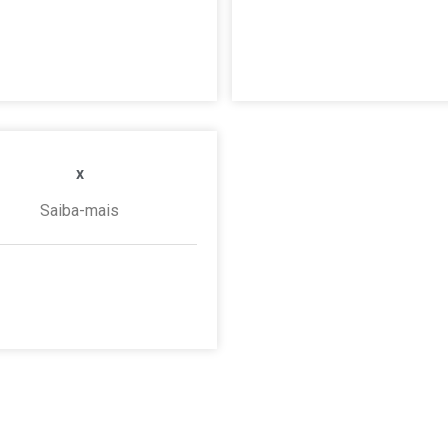
2 de dezembro de 2025
10 de dezembro de 20
Nenhum comentário
Nenhum comentário
x
Saiba-mais
 janeiro de 2020
Nenhum
comentário