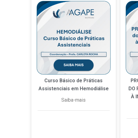
Curso Básico de Práticas
PR
Assistenciais em Hemodiálise
DO 
À 
Saiba-mais
8 de julho de 2026
Nenhum
6 d
comentário